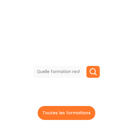
qui vous permettront de
décrocher un emploi ou
de parfaire vos
connaissances sur la
filière aéronautique et
spatiale.
Toutes les formations