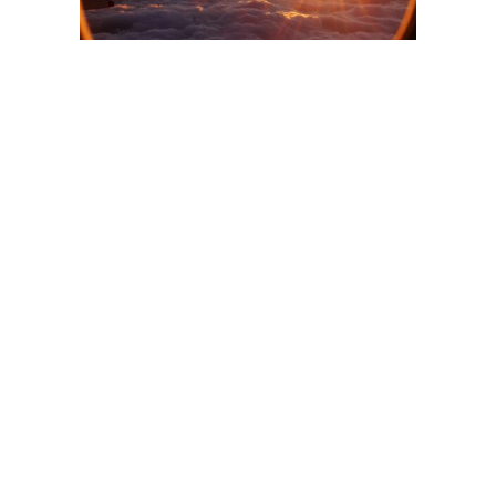

Formez-vous à
l’aéronautique
et au spatial !
Découvrez les formations