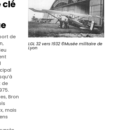
 clé
ue
port de
n,
LGL 32 vers 1932 ©Musée militaire de
Lyon
ieu
ent
l
cipal
usqu’à
t de
975.
es, Bron
ols
x, mais
iens