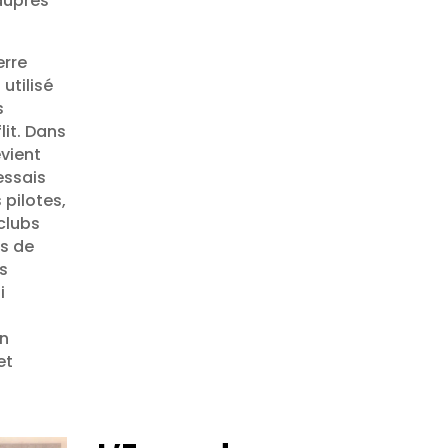
 auprès
erre
utilisé
s
lit. Dans
evient
essais
 pilotes,
clubs
rs de
s
i
on
et