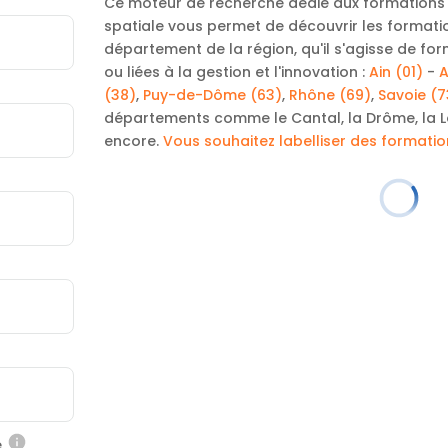
Ce moteur de recherche dédié aux formations d
spatiale vous permet de découvrir les forma
département de la région, qu'il s'agisse de for
ou liées à la gestion et l'innovation :
Ain (01)
-
A
(38)
,
Puy-de-Dôme (63)
,
Rhône (69)
,
Savoie (7
départements comme le Cantal, la Drôme, la Lo
encore.
Vous souhaitez labelliser des formati
e