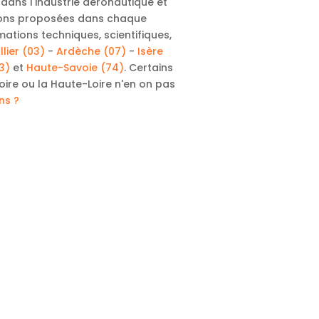
ans l'industrie aéronautique et
tions proposées dans chaque
mations techniques, scientifiques,
llier (03)
-
Ardèche (07)
-
Isère
3)
et
Haute-Savoie (74)
. Certains
ire ou la Haute-Loire n'en on pas
ons ?