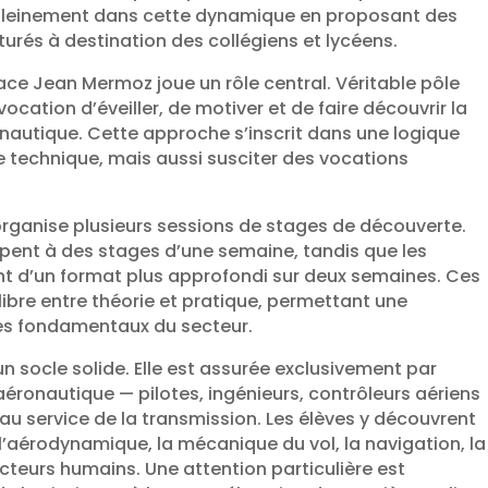
t pleinement dans cette dynamique en proposant des
rés à destination des collégiens et lycéens.
pace Jean Mermoz joue un rôle central. Véritable pôle
vocation d’éveiller, de motiver et de faire découvrir la
onautique. Cette approche s’inscrit dans une logique
re technique, mais aussi susciter des vocations
rganise plusieurs sessions de stages de découverte.
ipent à des stages d’une semaine, tandis que les
t d’un format plus approfondi sur deux semaines. Ces
ibre entre théorie et pratique, permettant une
es fondamentaux du secteur.
un socle solide. Elle est assurée exclusivement par
aéronautique — pilotes, ingénieurs, contrôleurs aériens
au service de la transmission. Les élèves y découvrent
e l’aérodynamique, la mécanique du vol, la navigation, la
cteurs humains. Une attention particulière est