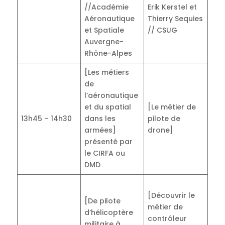
//Académie
Erik Kerstel et
Aéronautique
Thierry Sequies
et Spatiale
// CSUG
Auvergne-
Rhône-Alpes
[Les métiers
de
l’aéronautique
et du spatial
[Le métier de
13h45 – 14h30
dans les
pilote de
armées]
drone]
présenté par
le CIRFA ou
DMD
[Découvrir le
[De pilote
métier de
d’hélicoptère
contrôleur
militaire à