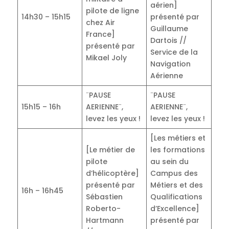
aérien]
pilote de ligne
14h30 – 15h15
présenté par
chez Air
Guillaume
France]
Dartois //
présenté par
Service de la
Mikael Joly
Navigation
Aérienne
¨PAUSE
¨PAUSE
15h15 – 16h
AERIENNE¨,
AERIENNE¨,
levez les yeux !
levez les yeux !
[Les métiers et
[Le métier de
les formations
pilote
au sein du
d’hélicoptère]
Campus des
présenté par
Métiers et des
16h – 16h45
Sébastien
Qualifications
Roberto-
d’Excellence]
Hartmann
présenté par